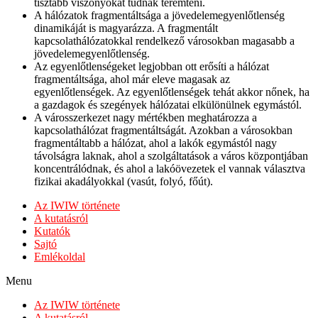
tisztább viszonyokat tudnak teremteni.
A hálózatok fragmentáltsága a jövedelemegyenlőtlenség
dinamikáját is magyarázza. A fragmentált
kapcsolathálózatokkal rendelkező városokban magasabb a
jövedelemegyenlőtlenség.
Az egyenlőtlenségeket legjobban ott erősíti a hálózat
fragmentáltsága, ahol már eleve magasak az
egyenlőtlenségek. Az egyenlőtlenségek tehát akkor nőnek, ha
a gazdagok és szegények hálózatai elkülönülnek egymástól.
A városszerkezet nagy mértékben meghatározza a
kapcsolathálózat fragmentáltságát. Azokban a városokban
fragmentáltabb a hálózat, ahol a lakók egymástól nagy
távolságra laknak, ahol a szolgáltatások a város központjában
koncentrálódnak, és ahol a lakóövezetek el vannak választva
fizikai akadályokkal (vasút, folyó, főút).
Az IWIW története
A kutatásról
Kutatók
Sajtó
Emlékoldal
Menu
Az IWIW története
A kutatásról