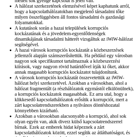
mellett sok gyenge kapcsolat is jelen van.
A hálózat szerkezetének elemzésével képet kaphatunk arról,
hogy a kapcsolathálózatokban megjelenő társadalmi tőke
milyen összefüggésben áll fontos társadalmi és gazdasági
folyamatokkal.
A kutatások során a hazai települések korrupciós
kockázatának és a jövedelem-egyenlőtlenségek
dinamikájának társadalmi hátterét vizsgáltuk az iWiW-hálózat
segítségével.
A hazai városok korrupciós kockázatát a közbeszerzések
jellemzői alapján számszerűsítettük. Ha például egy városban
nagyon sok specifikumot tartalmaznak a közbeszerzési
kiírások, vagy nagyon rövid határidővel írják ki őket, akkor
annak magasabb korrupciós kockázatot tulajdonítunk.
A városok korrupciós kockázatát összevetettük az iWiW-
hálózat helyi szerkezetével. Azokban a városokban, ahol a
hálózat fragmentált (a részhálózatok egymástól elkülönülnek),
a korrupciós kockázatok magasabbak. Ez arra utal, hogy a
klikkesedő kapcsolathálózatok erősítik a korrupciót, mert a
zárt kapcsolatrendszerekben a nyilvános döntéshozatal
könnyebben kizárható.
Azokban a városokban alacsonyabb a korrupció, ahol sok
olyan egyén van, akik diverz külső kapcsolatrendszerrel
bírnak. Ezek az emberek hidat képeznek a zárt
kapcsolathálózatok között, ezzel segítik az átláthatóságot, és