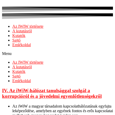
Az IWIW története
A kutatásról
Kutatók
Sajtó
Emlékoldal
Menu
Az IWIW története
A kutatásról
Kutatók
Sajtó
Emlékoldal
IV. Az iWiW-hálózat tanulsággal szolgál a
korrupcióról és a jövedelmi egyenlőtlenségekről
Az iWiW a magyar társadalom kapcsolathálózatának egyfajta
leképeződése, amelyben az egyének fontos és erős kapcsolatai