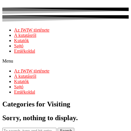
Az IWIW története
A kutatásról
Kutatók
Sajtó
Emlékoldal
Menu
Az IWIW története
A kutatásról
Kutatók
Sajtó
Emlékoldal
Categories for Visiting
Sorry, nothing to display.
Search