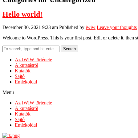
Hello world!
December 30, 2021 9:23 am
Published by
iwiw
Leave your thoughts
Welcome to WordPress. This is your first post. Edit or delete it, then st
Search
Az IWIW története
A kutatásról
Kutatók
Sajtó
Emlékoldal
Menu
Az IWIW története
A kutatásról
Kutatók
Sajtó
Emlékoldal