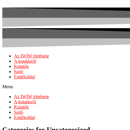
Az IWIW története
A kutatásról
Kutatók
Sajtó
Emlékoldal
Menu
Az IWIW története
A kutatásról
Kutatók
Sajtó
Emlékoldal
Categories for Uncategorized