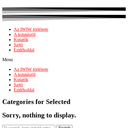
Az IWIW története
A kutatásról
Kutatók
Sajtó
Emlékoldal
Menu
Az IWIW története
A kutatásról
Kutatók
Sajtó
Emlékoldal
Categories for Selected
Sorry, nothing to display.
Search