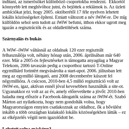
indítani, az ismerősöket különböző csoportokba rendezni. Ekkortól
könnyebb lett meghívóhoz jutni, és bejöttek a reklámok is. Az üzleti
ambíciókat jelzi, hogy 2005. októberétől 17 féle nyelven lehetett
lokális közösségeket építeni. Emiatt változott a név iWiW-re. De míg
külföldön sehol sem tudott az iWiW befutni, itthon ekkor ugrott meg
igazán a regisztrációk és az oldalletöltések száma.
Szárnyalás és bukás
A WiW–iWiW váltásnál az oldalnak 120 ezer regisztrált
felhasználója volt, néhány hónap után, 2006. áprilisában már 640
ezer. Már a 2005-ös fejlesztéseket is támogatta anyagilag a Magyar
Telekom, 2006 tavaszán pedig a csoporthoz tartozó T-Online
egymilliárd forintért megvásárolta a start-upot. 2006. júliusban lett
meg az egymillió látogató, ami 2008 decemberére kúszott fel
négymillióra. A csúcson, 2010-ben 4,5 millió regisztráció volt az
iWiW-en, igaz, aktívan ennél jóval kevesebben használták a site-ot.
Ugyanakkor ez volt az az év, amely előrevetítette a jövőt: 2010-ben
haladta meg először a Facebook-látogatók száma az iWiW-ét. Szabó
Márton azt nyilatkozta, hogy nem gondolták volna, hogy
Magyarországon ennyien csatlakoznak az oldalhoz, ők a bővülést
inkább a több országban kialakuló lokális közösségekben látták – ez
az elképzelés végül nem igazolódott be.
Lehetett volna másképp?