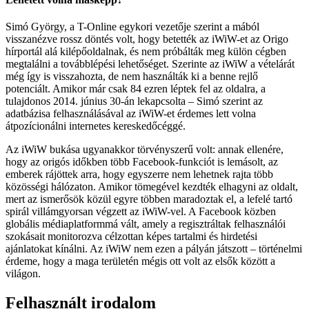
Simó György, a T-Online egykori vezetője szerint a mából
visszanézve rossz döntés volt, hogy betették az iWiW-et az Origo
hírportál alá kilépőoldalnak, és nem próbálták meg külön cégben
megtalálni a továbblépési lehetőséget. Szerinte az iWiW a vételárát
még így is visszahozta, de nem használták ki a benne rejlő
potenciált. Amikor már csak 84 ezren léptek fel az oldalra, a
tulajdonos 2014. június 30-án lekapcsolta – Simó szerint az
adatbázisa felhasználásával az iWiW-et érdemes lett volna
átpozícionálni internetes kereskedőcéggé.
Az iWiW bukása ugyanakkor törvényszerű volt: annak ellenére,
hogy az origós időkben több Facebook-funkciót is lemásolt, az
emberek rájöttek arra, hogy egyszerre nem lehetnek rajta több
közösségi hálózaton. Amikor tömegével kezdték elhagyni az oldalt,
mert az ismerősök közül egyre többen maradoztak el, a lefelé tartó
spirál villámgyorsan végzett az iWiW-vel. A Facebook közben
globális médiaplatformmá vált, amely a regisztráltak felhasználói
szokásait monitorozva célzottan képes tartalmi és hirdetési
ajánlatokat kínálni. Az iWiW nem ezen a pályán játszott – történelmi
érdeme, hogy a maga területén mégis ott volt az elsők között a
világon.
Felhasznált irodalom