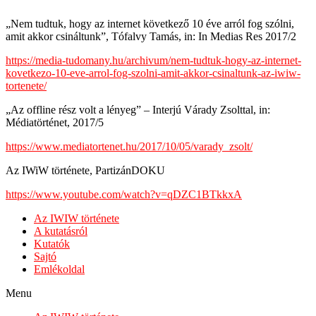
„Nem tudtuk, hogy az internet következő 10 éve arról fog szólni,
amit akkor csináltunk”, Tófalvy Tamás, in: In Medias Res 2017/2
https://media-tudomany.hu/archivum/nem-tudtuk-hogy-az-internet-
kovetkezo-10-eve-arrol-fog-szolni-amit-akkor-csinaltunk-az-iwiw-
tortenete/
„Az offline rész volt a lényeg” – Interjú Várady Zsolttal, in:
Médiatörténet, 2017/5
https://www.mediatortenet.hu/2017/10/05/varady_zsolt/
Az IWiW története, PartizánDOKU
https://www.youtube.com/watch?v=qDZC1BTkkxA
Az IWIW története
A kutatásról
Kutatók
Sajtó
Emlékoldal
Menu