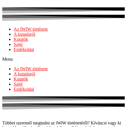
Az IWIW története
A kutatásról
Kutatók
Sajtó
Emlékoldal
Menu
Az IWIW története
A kutatásról
Kutatók
Sajtó
Emlékoldal
Többet szeretnél megtudni az iWiW történetéről? Kíváncsi vagy ki