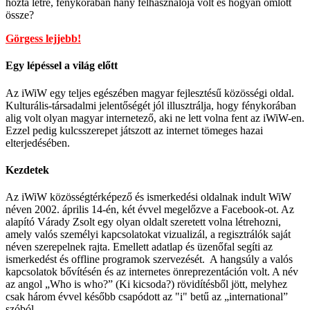
hozta létre, fénykorában hány felhasználója volt és hogyan omlott
össze?
Görgess lejjebb!
Egy lépéssel a világ előtt
Az iWiW egy teljes egészében magyar fejlesztésű közösségi oldal.
Kulturális-társadalmi jelentőségét jól illusztrálja, hogy fénykorában
alig volt olyan magyar internetező, aki ne lett volna fent az iWiW-en.
Ezzel pedig kulcsszerepet játszott az internet tömeges hazai
elterjedésében.
Kezdetek
Az iWiW közösségtérképező és ismerkedési oldalnak indult WiW
néven 2002. április 14-én, két évvel megelőzve a Facebook-ot. Az
alapító Várady Zsolt egy olyan oldalt szeretett volna létrehozni,
amely valós személyi kapcsolatokat vizualizál, a regisztrálók saját
néven szerepelnek rajta. Emellett adatlap és üzenőfal segíti az
ismerkedést és offline programok szervezését. A hangsúly a valós
kapcsolatok bővítésén és az internetes önreprezentáción volt. A név
az angol „Who is who?” (Ki kicsoda?) rövidítésből jött, melyhez
csak három évvel később csapódott az "i" betű az „international”
szóból.