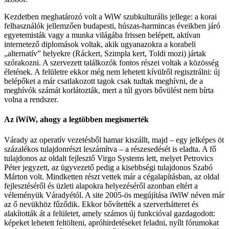
Kezdetben meghatározó volt a WiW szubkulturális jellege: a korai
felhasználók jellemzően budapesti, húszas-harmincas éveikben járó
egyetemisták vagy a munka világába frissen belépett, aktívan
internetező diplomások voltak, akik ugyanazokra a korabeli
„alternatív” helyekre (Ráckert, Szimpla kert, Toldi mozi) jártak
szórakozni. A szervezett találkozók fontos részei voltak a közösség
életének. A felületre ekkor még nem lehetett kívülről regisztrálni: új
belépőket a már csatlakozott tagok csak tudtak meghívni, de a
meghívók számát korlátozták, mert a túl gyors bővülést nem bírta
volna a rendszer.
Az iWiW, ahogy a legtöbben megismerték
Várady az operatív vezetésből hamar kiszállt, majd – egy jelképes öt
százalékos tulajdonrészt leszámítva – a részesedését is eladta. A fő
tulajdonos az oldalt fejlesztő Virgo Systems lett, melyet Petrovics
Péter jegyzett, az ügyvezető pedig a kisebbségi tulajdonos Szabó
Márton volt. Mindketten részt vettek már a cégalapításban, az oldal
fejlesztéséről és üzleti alapokra helyezéséről azonban eltért a
véleményük Váradyétól. A site 2005-ös megújítása iWiW néven már
az ő nevükhöz fűződik. Ekkor bővítették a szerverhátteret és
alakították át a felületet, amely számos új funkcióval gazdagodott:
képeket lehetett feltölteni, apróhirdetéseket feladni, nyílt fórumokat